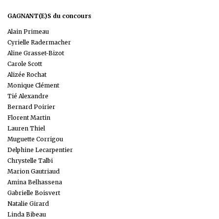
GAGNANT(E)S du concours
Alain Primeau
Cyrielle Radermacher
Aline Grasset-Bizot
Carole Scott
Alizée Rochat
Monique Clément
Tié Alexandre
Bernard Poirier
Florent Martin
Lauren Thiel
Muguette Corrigou
Delphine Lecarpentier
Chrystelle Talbi
Marion Gautriaud
Amina Belhassena
Gabrielle Boisvert
Natalie Girard
Linda Bibeau