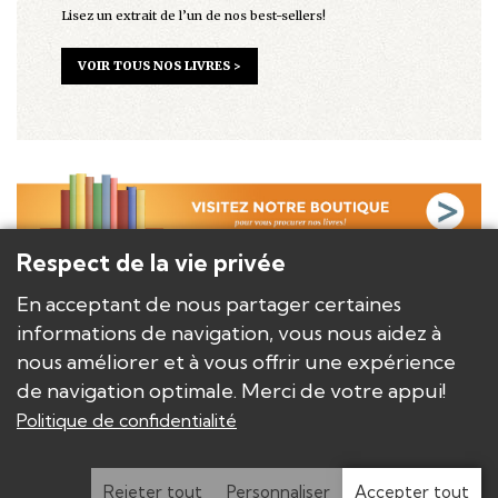
Lisez un extrait de l’un de nos best-sellers!
VOIR TOUS NOS LIVRES >
Respect de la vie privée
LES ÉDITIONS E.T.C.
En acceptant de nous partager certaines
NOS AUTEURS
informations de navigation, vous nous aidez à
NOS LIVRES/PRODUITS
nous améliorer et à vous offrir une expérience
NOS DISTRIBUTEURS
de navigation optimale. Merci de votre appui!
Politique de confidentialité
Copyright © Les Éditions E.T.C.
Politique de confidentialité
Modifier les paramètres de confidentialité
Rejeter tout
Personnaliser
Accepter tout